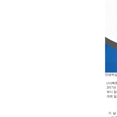
안녕하십
(사)복
2017
부디 참
개최 일
- 
가. 날 짜: