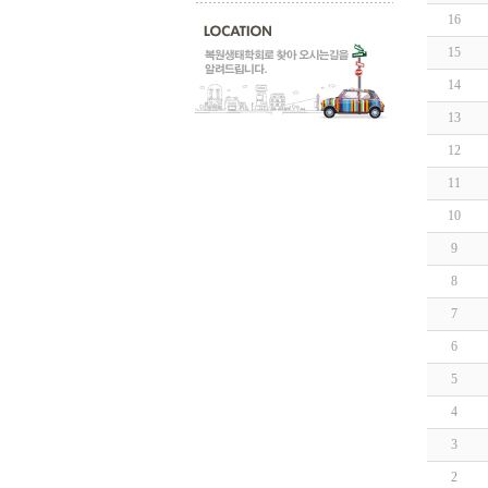
16
15
14
13
12
11
10
9
8
7
6
5
4
3
2